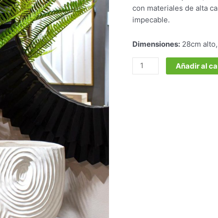
Marfil
con materiales de alta ca
cantidad
impecable.
Dimensiones:
28cm alto
Añadir al ca