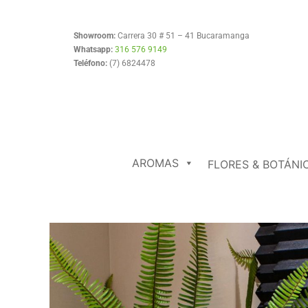
Ir
al
Showroom:
Carrera 30 # 51 – 41 Bucaramanga
contenido
Whatsapp:
316 576 9149
Teléfono:
(7) 6824478
AROMAS
FLORES & BOTÁNI