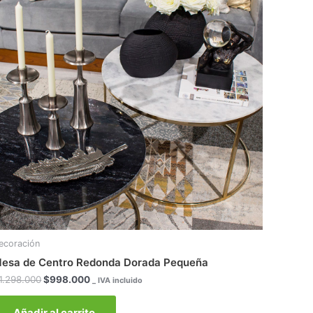
era:
es:
$1.298.000.
$998.000.
ecoración
esa de Centro Redonda Dorada Pequeña
1.298.000
$
998.000
_ IVA incluido
Añadir al carrito