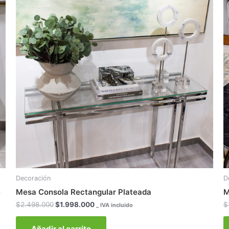
era:
es:
$2.498.000.
$1.998.000.
Decoración
D
e
Mesa Consola Rectangular Plateada
M
$
2.498.000
$
1.998.000
$
_ IVA incluido
Añadir al carrito