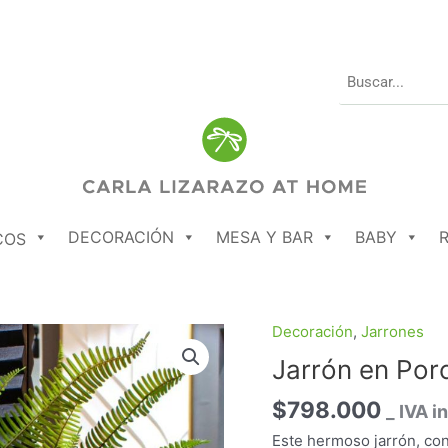
DECORACIÓN
MESA Y BAR
BABY
COS
Decoración
,
Jarrones
Jarrón
en
Jarrón en Porc
Porcelana
$
798.000
de
_ IVA i
Color
Este hermoso jarrón, co