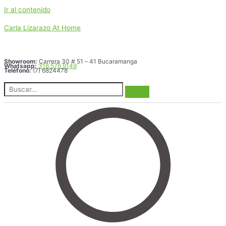
Ir al contenido
Carla Lizarazo At Home
Showroom:
Carrera 30 # 51 – 41 Bucaramanga
Whatsapp:
316 576 9149
Teléfono:
(7) 6824478