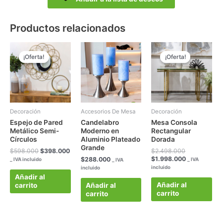
Productos relacionados
El
El
El
El
precio
precio
precio
precio
¡Oferta!
¡Oferta!
¡Oferta!
¡Oferta!
original
actual
original
actual
era:
es:
era:
es:
$598.000.
$398.000.
$2.498.000
$1.998.000
Decoración
Accesorios De Mesa
Decoración
Espejo de Pared
Candelabro
Mesa Consola
Metálico Semi-
Moderno en
Rectangular
Círculos
Aluminio Plateado
Dorada
Grande
$
598.000
$
398.000
$
2.498.000
$
1.998.000
$
288.000
_ IVA incluido
_ IVA
_ IVA
incluido
incluido
Añadir al
Añadir al
carrito
Añadir al
carrito
carrito