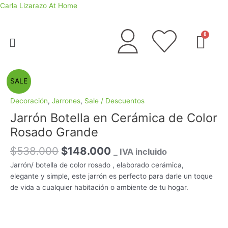
Ir
Carla Lizarazo At Home
al
contenido
Menú
El
El
Jarrón
SALE
precio
precio
Botella
original
actual
en
Decoración
,
Jarrones
,
Sale / Descuentos
era:
es:
Cerámica
Jarrón Botella en Cerámica de Color
$538.000.
$148.000.
de
Rosado Grande
Color
Rosado
$
538.000
$
148.000
_ IVA incluido
Grande
Jarrón/ botella de color rosado , elaborado cerámica,
cantidad
elegante y simple, este jarrón es perfecto para darle un toque
de vida a cualquier habitación o ambiente de tu hogar.