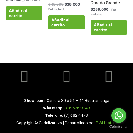
Dorada Grande
$
48.000
$
38.000
_
$
288.000
IVA incluido
_ IVA
Añadir al
incluido
carrito
Añadir al
carrito
Añadir al
carrito
Facebook
Instagra
Yo
Showroom:
Carrera 30 # 51 – 41 Bucaramanga
Whatsapp:
316 576 9149
Teléfono:
(7) 682 4478
Copyright © Carlalizarazo | Desarrollado por
PWH Latam