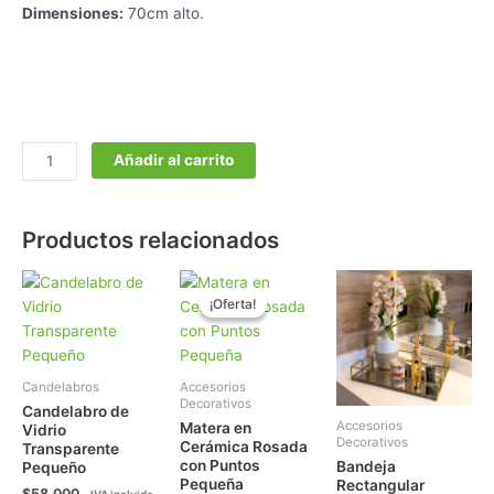
Dimensiones:
70cm alto.
Añadir al carrito
Productos relacionados
El
El
precio
precio
¡Oferta!
¡Oferta!
original
actual
era:
es:
$48.000.
$38.000.
Candelabros
Accesorios
Decorativos
Candelabro de
Accesorios
Matera en
Vidrio
Decorativos
Cerámica Rosada
Transparente
con Puntos
Bandeja
Pequeño
Pequeña
Rectangular
$
58.000
_ IVA incluido