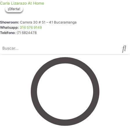
Ir
Bowl
El
El
El
El
Carla Lizarazo At Home
¡Oferta!
¡Oferta!
¡Oferta!
¡Oferta!
al
Decorativo
precio
precio
precio
precio
contenido
Duval
original
original
actual
actual
de
era:
era:
es:
es:
Showroom:
Carrera 30 # 51 – 41 Bucaramanga
Whatsapp:
316 576 9149
Mármol
$598.000.
$2.498.000.
$398.000.
$1.998.000.
Teléfono:
(7) 6824478
cantidad