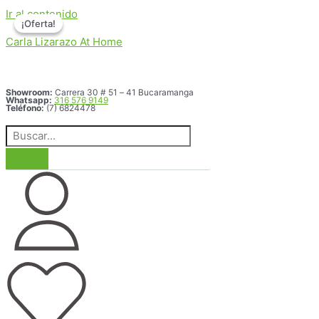
Ir al contenido
¡Oferta!
¡Oferta!
Carla Lizarazo At Home
Showroom:
Carrera 30 # 51 – 41 Bucaramanga
Whatsapp:
316 576 9149
Teléfono:
(7) 6824478