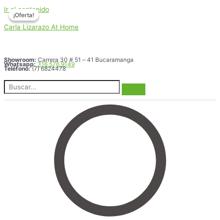
Ir al contenido
¡Oferta!
¡Oferta!
Carla Lizarazo At Home
Showroom:
Carrera 30 # 51 – 41 Bucaramanga
Whatsapp:
316 576 9149
Teléfono:
(7) 6824478