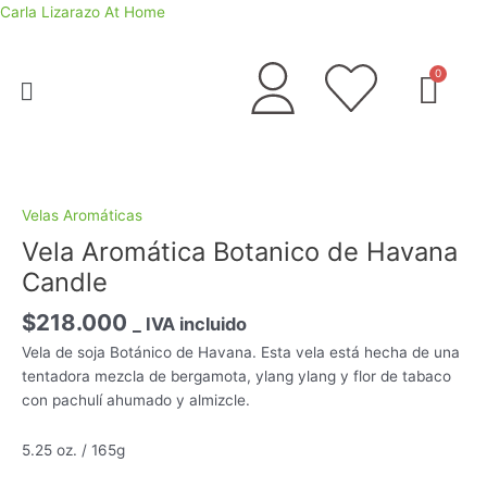
Ir
Carla Lizarazo At Home
al
contenido
Menú
Vela
Aromática
Botanico
Velas Aromáticas
de
Vela Aromática Botanico de Havana
Havana
Candle
Candle
cantidad
$
218.000
_ IVA incluido
Vela de soja Botánico de Havana. Esta vela está hecha de una
tentadora mezcla de bergamota, ylang ylang y flor de tabaco
con pachulí ahumado y almizcle.
5.25 oz. / 165g