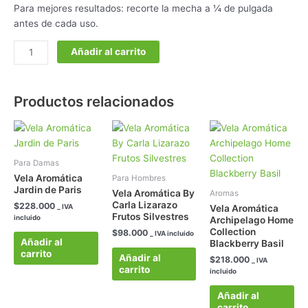
Para mejores resultados: recorte la mecha a ¼ de pulgada
antes de cada uso.
Añadir al carrito
Productos relacionados
Para Damas
Vela Aromática
Para Hombres
Jardin de Paris
Vela Aromática By
Aromas
Carla Lizarazo
$
228.000
_ IVA
Vela Aromática
Frutos Silvestres
incluido
Archipelago Home
Collection
$
98.000
_ IVA incluido
Añadir al
Blackberry Basil
carrito
Añadir al
$
218.000
_ IVA
carrito
incluido
Añadir al
carrito