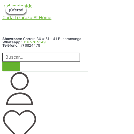
Ir al contenido
¡Oferta!
¡Oferta!
¡Oferta!
¡Oferta!
¡Oferta!
¡Oferta!
Carla Lizarazo At Home
Showroom:
Carrera 30 # 51 – 41 Bucaramanga
Whatsapp:
316 576 9149
Teléfono:
(7) 6824478