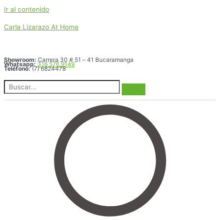
Ir al contenido
Carla Lizarazo At Home
Showroom:
Carrera 30 # 51 – 41 Bucaramanga
Whatsapp:
316 576 9149
Teléfono:
(7) 6824478