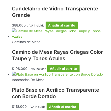
Candelabro de Vidrio Transparente
Grande
$
88.000
Añadir al carrito
_ IVA incluido
Caminos de Mesa
Camino de Mesa Rayas Griegas Color
Taupe y Tonos Azules
$
198.000
Añadir al carrito
_ IVA incluido
Accesorios De Mesa
Plato Base en Acrílico Transparente
con Borde Dorado
$
118.000
Añadir al carrito
_ IVA incluido