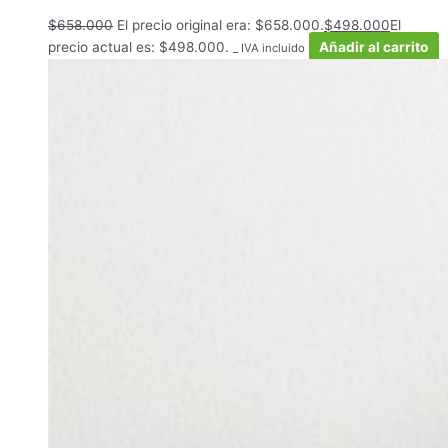
$
658.000
El precio original era: $658.000.
$
498.000
El
precio actual es: $498.000.
Añadir al carrito
_ IVA incluido