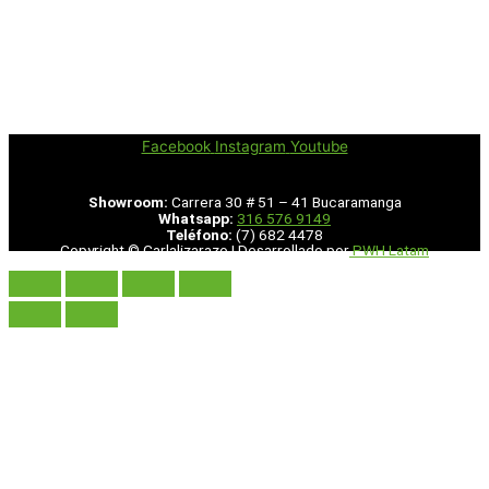
Facebook
Instagram
Youtube
Showroom:
Carrera 30 # 51 – 41 Bucaramanga
Whatsapp:
316 576 9149
Teléfono:
(7) 682 4478
Copyright © Carlalizarazo | Desarrollado por
PWH Latam