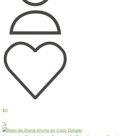
$
0
🔍