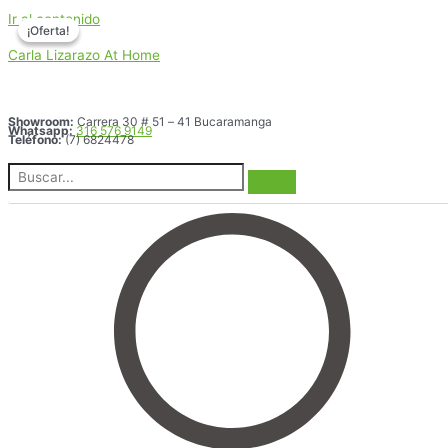
Ir al contenido
¡Oferta!
¡Oferta!
Carla Lizarazo At Home
Showroom:
Carrera 30 # 51 – 41 Bucaramanga
Whatsapp:
316 576 9149
Teléfono:
(7) 6824478