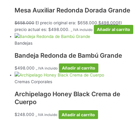
Mesa Auxiliar Redonda Dorada Grande
$
658.000
El precio original era: $658.000.
$
498.000
El
precio actual es: $498.000.
Añadir al carrito
_ IVA incluido
Bandejas
Bandeja Redonda de Bambú Grande
$
498.000
Añadir al carrito
_ IVA incluido
Cremas Corporales
Archipelago Honey Black Crema de
Cuerpo
$
248.000
Añadir al carrito
_ IVA incluido