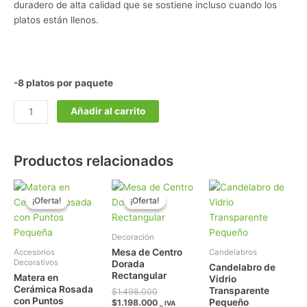
duradero de alta calidad que se sostiene incluso cuando los
platos están llenos.
-8 platos por paquete
Añadir al carrito
Productos relacionados
El
El
El
El
precio
precio
precio
precio
¡Oferta!
¡Oferta!
¡Oferta!
¡Oferta!
original
actual
original
actual
era:
es:
era:
es:
$48.000.
$38.000.
$1.498.000.
$1.198.000.
Decoración
Mesa de Centro
Accesorios
Candelabros
Decorativos
Dorada
Candelabro de
Rectangular
Matera en
Vidrio
Cerámica Rosada
Transparente
$
1.498.000
con Puntos
Pequeño
$
1.198.000
_ IVA