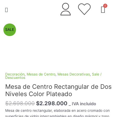
Ir
Menú
al
contenido
El
El
Mesa
SALE
precio
precio
de
original
actual
Centro
era:
es:
Rectangular
$2.698.000.
$2.298.000.
de
Dos
Niveles
Color
Plateado
Decoración
,
Mesas de Centro
,
Mesas Decorativas
,
Sale /
Descuentos
cantidad
Mesa de Centro Rectangular de Dos
Niveles Color Plateado
$
2.698.000
$
2.298.000
_ IVA incluido
Mesa de centro rectangular, elaborada en acero cromado con
superficies de vidrio intercambiables en diseño mármol y tono