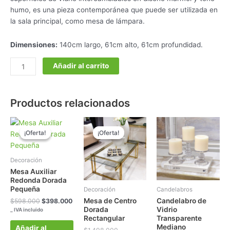
humo, es una pieza contemporánea que puede ser utilizada en
la sala principal, como mesa de lámpara.
Dimensiones:
140cm largo, 61cm alto, 61cm profundidad.
Añadir al carrito
Productos relacionados
El
El
El
El
precio
precio
precio
precio
¡Oferta!
¡Oferta!
¡Oferta!
¡Oferta!
original
actual
original
actual
era:
es:
era:
es:
$598.000.
$398.000.
$1.498.000.
$1.198.000.
Decoración
Mesa Auxiliar
Redonda Dorada
Pequeña
Decoración
Candelabros
Mesa de Centro
Candelabro de
$
598.000
$
398.000
Dorada
Vidrio
_ IVA incluido
Rectangular
Transparente
Mediano
Añadir al