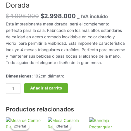
Dorada
$
4.098.000
$
2.998.000
_ IVA incluido
Esta impresionante mesa dorada será el complemento
perfecto para la sala. Fabricada con los más altos estándares
de calidad en acero cromado inoxidable en color dorado y
vidrio para permitir la visibilidad. Esta imponente característica
incluye 4 mesas triangulares extraíbles. Perfecto para moverse
y mantener sus bebidas o pasa bocas al alcance de la mano.
Todo siguiendo el elegante diseño de la gran mesa.
Dimensiones:
102cm diámetro
Añadir al carrito
Productos relacionados
El
El
El
El
precio
precio
precio
precio
¡Oferta!
¡Oferta!
¡Oferta!
¡Oferta!
original
actual
original
actual