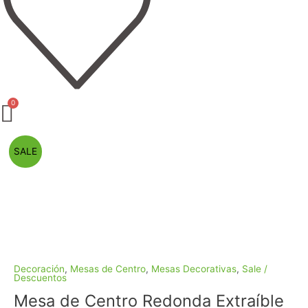
El
El
Mesa
SALE
precio
precio
de
original
actual
Centro
era:
es:
Redonda
$4.098.000.
$2.998.000.
Extraíble
Dorada
cantidad
Decoración
,
Mesas de Centro
,
Mesas Decorativas
,
Sale /
Descuentos
Mesa de Centro Redonda Extraíble