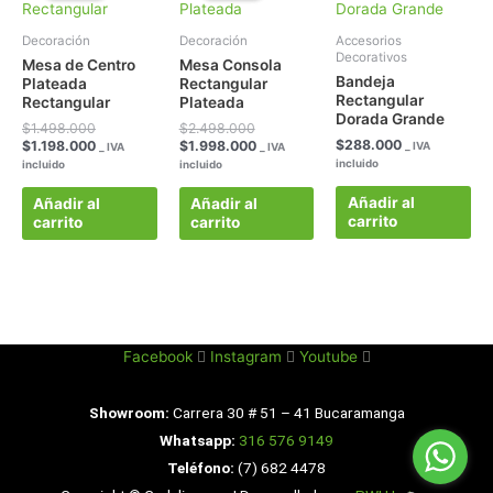
era:
es:
era:
es:
$1.498.000.
$1.198.000.
$2.498.000.
$1.998.000.
Decoración
Decoración
Accesorios
Decorativos
Mesa de Centro
Mesa Consola
Bandeja
Plateada
Rectangular
Rectangular
Rectangular
Plateada
Dorada Grande
$
1.498.000
$
2.498.000
$
288.000
$
1.198.000
$
1.998.000
_ IVA
_ IVA
_ IVA
incluido
incluido
incluido
Añadir al
Añadir al
Añadir al
carrito
carrito
carrito
Facebook
Instagram
Youtube
Showroom:
Carrera 30 # 51 – 41 Bucaramanga
Whatsapp:
316 576 9149
Teléfono:
(7) 682 4478