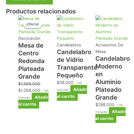
Productos relacionados
El
El
¡Oferta!
¡Oferta!
precio
precio
original
actual
era:
es:
Decoración
Mesa de
$1.598.000.
$1.298.000.
Candelabros
Accesorios De
Candelabro
Mesa
Centro
Candelabro
de Vidrio
Redonda
Moderno
Transparente
Plateada
en
Pequeño
Grande
Aluminio
$
58.000
_ IVA
$
1.598.000
Plateado
Añadir
incluido
$
1.298.000
_ IVA
Grande
al carrito
Añadir
incluido
al carrito
$
288.000
_ IVA
Añadir
incluido
al carrito