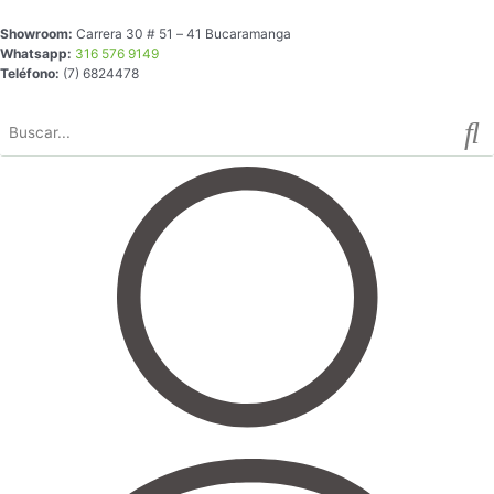
Ir
Mesa
Showroom:
Carrera 30 # 51 – 41 Bucaramanga
al
de
Whatsapp:
316 576 9149
contenido
Centro
Teléfono:
(7) 6824478
en
Madera
cantidad