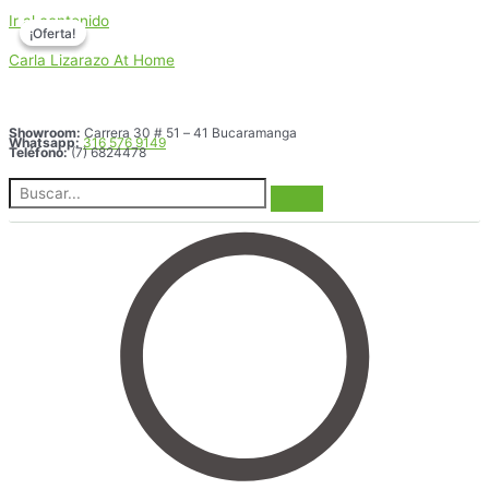
Ir al contenido
¡Oferta!
¡Oferta!
Carla Lizarazo At Home
Showroom:
Carrera 30 # 51 – 41 Bucaramanga
Whatsapp:
316 576 9149
Teléfono:
(7) 6824478