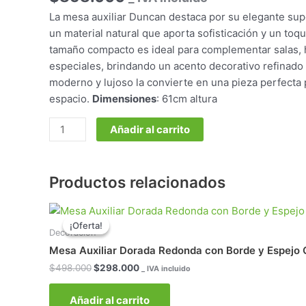
La mesa auxiliar Duncan destaca por su elegante sup
un material natural que aporta sofisticación y un toq
tamaño compacto es ideal para complementar salas, 
especiales, brindando un acento decorativo refinado 
moderno y lujoso la convierte en una pieza perfecta 
espacio.
Dimensiones
: 61cm altura
Añadir al carrito
Productos relacionados
El
El
precio
precio
¡Oferta!
¡Oferta!
original
actual
Decoración
era:
es:
Mesa Auxiliar Dorada Redonda con Borde y Espejo
$498.000.
$298.000.
$
498.000
$
298.000
_ IVA incluido
Añadir al carrito