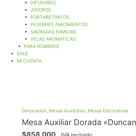
DIFUSORES
JOYEROS
PORTARETRATOS
PESEBRES /NACIMIENTOS
SAGRADAS FAMILIAS
VELAS AROMATICAS
PARA HOMBRES
SALE
MI CUENTA
Mesa
Auxiliar
Dorada
Decoración
,
Mesas Auxiliares
,
Mesas Decorativas
"Duncan"
Mesa Auxiliar Dorada «Dunca
cantidad
$
858.000
_ IVA incluido