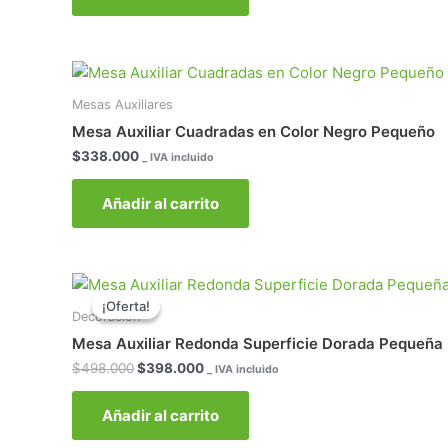
Mesas Auxiliares
Mesa Auxiliar Cuadradas en Color Negro Pequeño
$
338.000
_ IVA incluido
Añadir al carrito
El
El
precio
precio
¡Oferta!
¡Oferta!
original
actual
Decoración
era:
es:
Mesa Auxiliar Redonda Superficie Dorada Pequeña
$498.000.
$398.000.
$
498.000
$
398.000
_ IVA incluido
Añadir al carrito