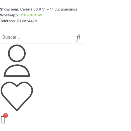
Ir
Showroom:
Carrera 30 # 51 – 41 Bucaramanga
al
Whatsapp:
316 576 9149
contenido
Teléfono:
(7) 6824478