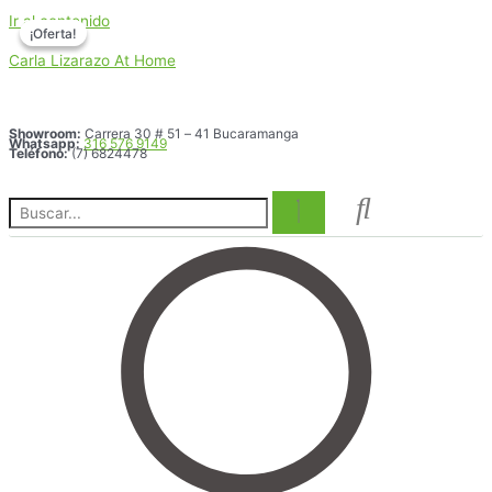
Ir al contenido
¡Oferta!
¡Oferta!
Carla Lizarazo At Home
Showroom:
Carrera 30 # 51 – 41 Bucaramanga
Whatsapp:
316 576 9149
Teléfono:
(7) 6824478