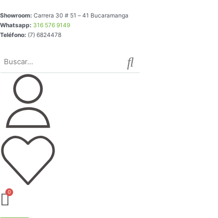
Ir
Showroom:
Carrera 30 # 51 – 41 Bucaramanga
al
Whatsapp:
316 576 9149
contenido
Teléfono:
(7) 6824478