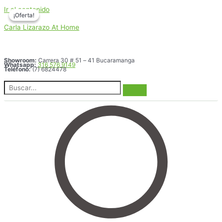
Ir al contenido
¡Oferta!
¡Oferta!
Carla Lizarazo At Home
Showroom:
Carrera 30 # 51 – 41 Bucaramanga
Whatsapp:
316 576 9149
Teléfono:
(7) 6824478