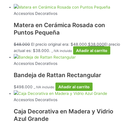
Accesorios Decorativos
Matera en Cerámica Rosada con
Puntos Pequeña
$
48.000
El precio original era: $48.000.
$
38.000
El precio
actual es: $38.000.
Añadir al carrito
_ IVA incluido
Accesorios Decorativos
Bandeja de Rattan Rectangular
$
498.000
Añadir al carrito
_ IVA incluido
Accesorios Decorativos
Caja Decorativa en Madera y Vidrio
Azul Grande