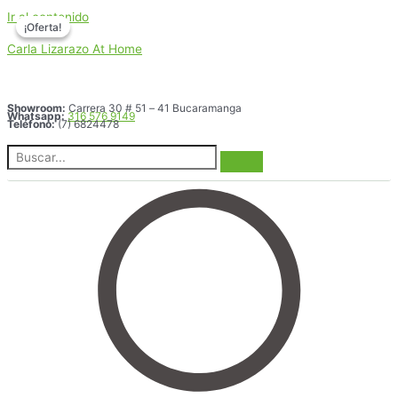
Ir al contenido
¡Oferta!
¡Oferta!
Carla Lizarazo At Home
Showroom:
Carrera 30 # 51 – 41 Bucaramanga
Whatsapp:
316 576 9149
Teléfono:
(7) 6824478