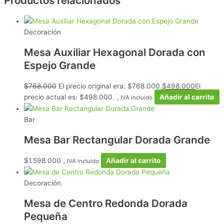
Productos relacionados
Decoración
Mesa Auxiliar Hexagonal Dorada con
Espejo Grande
$
768.000
El precio original era: $768.000.
$
498.000
El
precio actual es: $498.000.
Añadir al carrito
_ IVA incluido
Bar
Mesa Bar Rectangular Dorada Grande
$
1.598.000
Añadir al carrito
_ IVA incluido
Decoración
Mesa de Centro Redonda Dorada
Pequeña