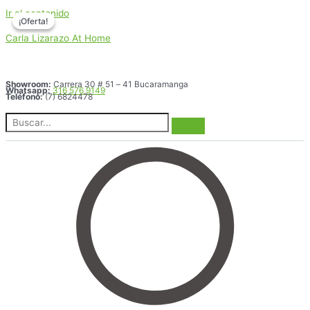
Ir al contenido
¡Oferta!
¡Oferta!
Carla Lizarazo At Home
Showroom:
Carrera 30 # 51 – 41 Bucaramanga
Whatsapp:
316 576 9149
Teléfono:
(7) 6824478