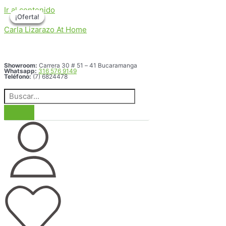
Ir al contenido
¡Oferta!
¡Oferta!
¡Oferta!
¡Oferta!
Carla Lizarazo At Home
Showroom:
Carrera 30 # 51 – 41 Bucaramanga
Whatsapp:
316 576 9149
Teléfono:
(7) 6824478