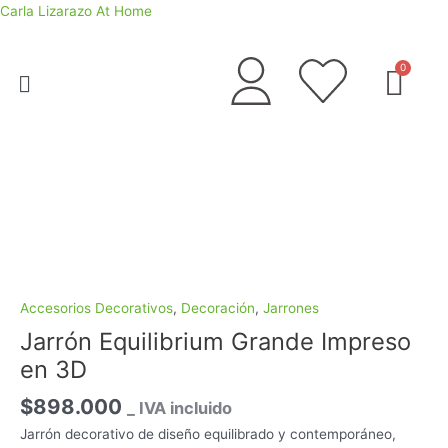
Ir
Carla Lizarazo At Home
al
contenido
Menú
Jarrón
Equilibrium
Grande
Impreso
en
3D
cantidad
Accesorios Decorativos
,
Decoración
,
Jarrones
Jarrón Equilibrium Grande Impreso
en 3D
$
898.000
_ IVA incluido
Jarrón decorativo de diseño equilibrado y contemporáneo,