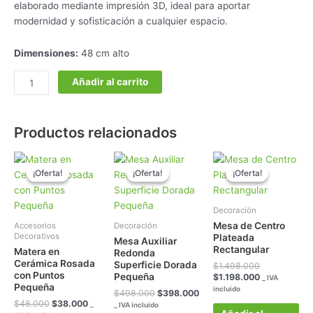
elaborado mediante impresión 3D, ideal para aportar
modernidad y sofisticación a cualquier espacio.
Dimensiones:
48 cm alto
Añadir al carrito
Productos relacionados
El
El
El
El
El
El
precio
precio
precio
precio
precio
precio
¡Oferta!
¡Oferta!
¡Oferta!
¡Oferta!
¡Oferta!
¡Oferta!
original
actual
original
actual
original
actual
era:
es:
era:
es:
era:
es:
$48.000.
$38.000.
$498.000.
$398.000.
$1.498.000.
$1.198.000.
Decoración
Mesa de Centro
Accesorios
Decoración
Decorativos
Plateada
Mesa Auxiliar
Rectangular
Matera en
Redonda
Cerámica Rosada
Superficie Dorada
$
1.498.000
con Puntos
Pequeña
$
1.198.000
_ IVA
Pequeña
incluido
$
498.000
$
398.000
$
48.000
$
38.000
_
_ IVA incluido