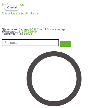
Ir al contenido
¡Oferta!
¡Oferta!
Carla Lizarazo At Home
Showroom:
Carrera 30 # 51 – 41 Bucaramanga
Whatsapp:
316 576 9149
Teléfono:
(7) 6824478