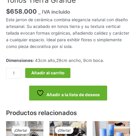
Tonos Tierra Grande
$
658.000
_ IVA incluido
Este jarron de cerámica combina elegancia natural con diseño
artesanal. Su acabado en tonos tierra y su textura vertical
tallada evocan formas orgánicas, añadiendo calidez y carácter
a cualquier espacio. Ideal para exhibir flores o simplemente
como pieza decorativa por sí sola.
Dimensiones:
43cm alto,29cm ancho, 9cm boca.
Añadir al carrito
Añadir a la lista de deseos
Productos relacionados
El
El
El
El
precio
precio
precio
precio
¡Oferta!
¡Oferta!
¡Oferta!
¡Oferta!
original
actual
actual
original