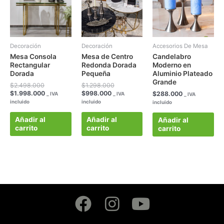
era:
es:
es:
era:
$2.498.000.
$1.998.000.
$998.000.
$1.298.000.
Decoración
Decoración
Accesorios De Mesa
Mesa Consola
Mesa de Centro
Candelabro
Rectangular
Redonda Dorada
Moderno en
Dorada
Pequeña
Aluminio Plateado
Grande
$
2.498.000
$
1.298.000
$
1.998.000
$
998.000
$
288.000
_ IVA
_ IVA
_ IVA
incluido
incluido
incluido
Añadir al
Añadir al
Añadir al
carrito
carrito
carrito
Facebook
Instagram
Youtube