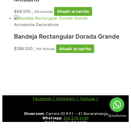
$
68.000
Añadir al carrito
_ IVA incluido
Accesorios Decorativos
Bandeja Rectangular Dorada Grande
$
288.000
Añadir al carrito
_ IVA incluido
Facebook
Instagram
Youtube
Showroom:
Carrera 30 # 51 – 41 Bucaramanga
Whatsapp:
316 576 9149
Teléfono:
(7) 682 4478
Copyright © Carlalizarazo | Desarrollado por
PWH Latam