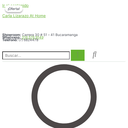
Ir al contenido
¡Oferta!
¡Oferta!
Carla Lizarazo At Home
Showroom:
Carrera 30 # 51 – 41 Bucaramanga
Whatsapp:
316 576 9149
Teléfono:
(7) 6824478