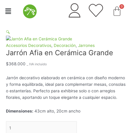
Ir
Jarrón
Menú
al
Afia
contenido
en
Cerámica
Grande
🔍
cantidad
Accesorios Decorativos
,
Decoración
,
Jarrones
Jarrón Afia en Cerámica Grande
$
368.000
_ IVA incluido
Jarrón decorativo elaborado en cerámica con diseño moderno
y forma equilibrada, ideal para complementar mesas, consolas
o estanterías. Perfecto para exhibirse solo o con arreglos
florales, aportando un toque elegante a cualquier espacio.
Dimensiones:
43cm alto, 20cm ancho