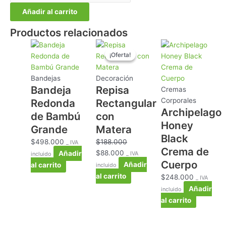
Añadir al carrito
Productos relacionados
El
El
¡Oferta!
¡Oferta!
precio
precio
original
actual
era:
es:
Bandejas
Decoración
Bandeja
Repisa
$188.000.
$88.000.
Cremas
Corporales
Redonda
Rectangular
Archipelago
de Bambú
con
Honey
Grande
Matera
Black
$
498.000
$
188.000
_ IVA
Crema de
$
88.000
Añadir
_ IVA
incluido
Cuerpo
Añadir
al carrito
incluido
al carrito
$
248.000
_ IVA
Añadir
incluido
al carrito