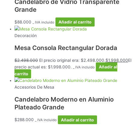
Candelabro de Vidrio Transparente
Grande
$
88.000
Añadir al carrito
_ IVA incluido
Decoración
Mesa Consola Rectangular Dorada
$
2.498.000
El precio original era: $2.498.000.
$
1.998.000
El
precio actual es: $1.998.000.
Añadir al
_ IVA incluido
carrito
Accesorios De Mesa
Candelabro Moderno en Aluminio
Plateado Grande
$
288.000
Añadir al carrito
_ IVA incluido