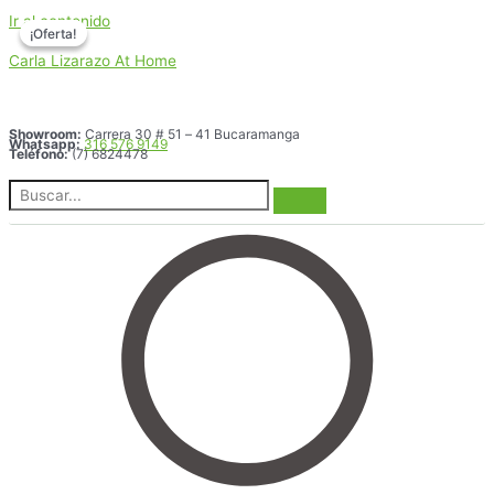
Ir al contenido
¡Oferta!
¡Oferta!
Carla Lizarazo At Home
Showroom:
Carrera 30 # 51 – 41 Bucaramanga
Whatsapp:
316 576 9149
Teléfono:
(7) 6824478