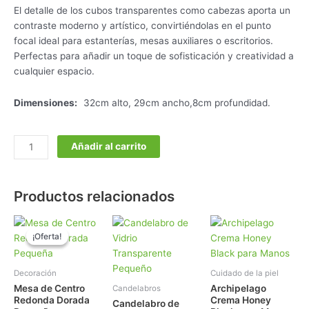
El detalle de los cubos transparentes como cabezas aporta un
contraste moderno y artístico, convirtiéndolas en el punto
focal ideal para estanterías, mesas auxiliares o escritorios.
Perfectas para añadir un toque de sofisticación y creatividad a
cualquier espacio.
Dimensiones:
32cm alto, 29cm ancho,8cm profundidad.
Añadir al carrito
Productos relacionados
El
El
precio
precio
¡Oferta!
¡Oferta!
actual
original
es:
era:
$998.000.
$1.298.000.
Decoración
Cuidado de la piel
Mesa de Centro
Archipelago
Candelabros
Redonda Dorada
Crema Honey
Candelabro de