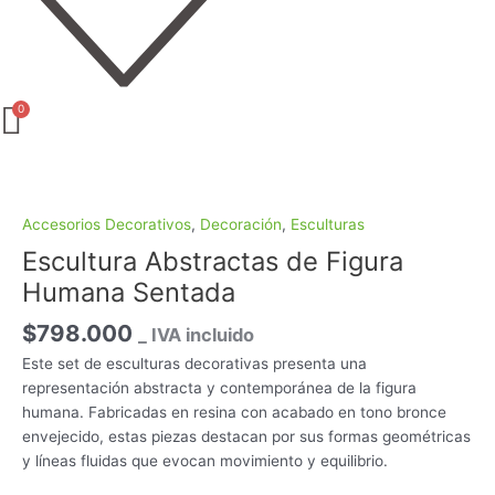
Escultura
Abstractas
de
Accesorios Decorativos
,
Decoración
,
Esculturas
Figura
Escultura Abstractas de Figura
Humana
Humana Sentada
Sentada
cantidad
$
798.000
_ IVA incluido
Este set de esculturas decorativas presenta una
representación abstracta y contemporánea de la figura
humana. Fabricadas en resina con acabado en tono bronce
envejecido, estas piezas destacan por sus formas geométricas
y líneas fluidas que evocan movimiento y equilibrio.