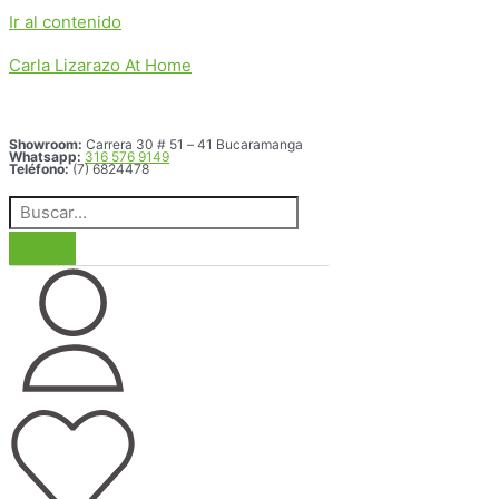
Ir al contenido
Carla Lizarazo At Home
Showroom:
Carrera 30 # 51 – 41 Bucaramanga
Whatsapp:
316 576 9149
Teléfono:
(7) 6824478