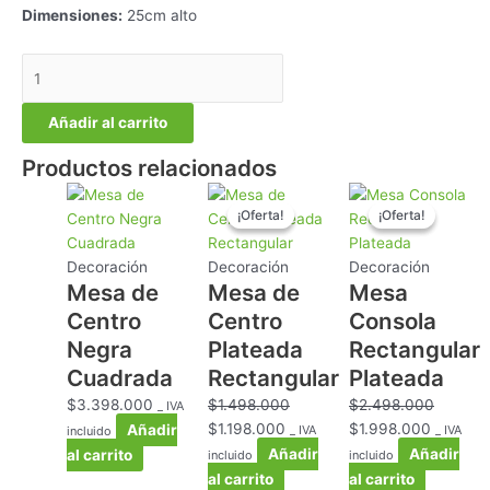
Dimensiones:
25cm alto
Añadir al carrito
Productos relacionados
El
El
El
El
¡Oferta!
¡Oferta!
¡Oferta!
¡Oferta!
precio
precio
precio
precio
original
actual
original
actual
era:
es:
era:
es:
Decoración
Decoración
Decoración
Mesa de
Mesa de
Mesa
$1.498.000.
$1.198.000.
$2.498.000.
$1.998.
Centro
Centro
Consola
Negra
Plateada
Rectangular
Cuadrada
Rectangular
Plateada
$
3.398.000
$
1.498.000
$
2.498.000
_ IVA
$
1.198.000
$
1.998.000
Añadir
_ IVA
_ IVA
incluido
Añadir
Añadir
al carrito
incluido
incluido
al carrito
al carrito