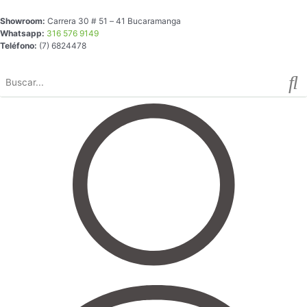
Ir
Escultura
Showroom:
Carrera 30 # 51 – 41 Bucaramanga
al
Koyo
Whatsapp:
316 576 9149
contenido
en
Teléfono:
(7) 6824478
Forma
de
Jack
Grande
cantidad