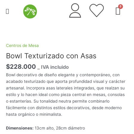
Ir
Menú
al
contenido
Bowl
Texturizado
con
Centros de Mesa
Asas
Bowl Texturizado con Asas
cantidad
$
228.000
_ IVA incluido
Bowl decorativo de diseño elegante y contemporáneo, con
acabado texturizado que aporta profundidad visual y carácter
artesanal. Incorpora asas laterales integradas, que realzan su
estilo y lo hacen ideal como pieza central en mesas, consolas
o estanterías. Su tonalidad neutra permite combinarlo
fácilmente con distintos estilos decorativos, desde moderno
hasta orgánico o minimalista.
Dimensiones:
13cm alto, 28cm diámetro