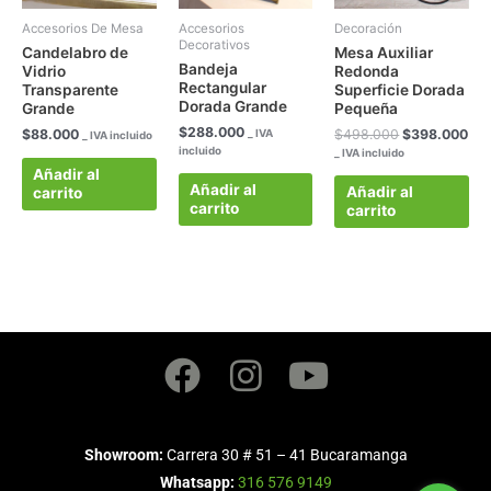
Accesorios De Mesa
Accesorios
Decoración
Decorativos
Candelabro de
Mesa Auxiliar
Bandeja
Vidrio
Redonda
Rectangular
Transparente
Superficie Dorada
Dorada Grande
Grande
Pequeña
$
288.000
$
88.000
_ IVA
$
498.000
$
398.000
_ IVA incluido
incluido
_ IVA incluido
Añadir al
Añadir al
Añadir al
carrito
carrito
carrito
Facebook
Instagram
Youtube
Showroom:
Carrera 30 # 51 – 41 Bucaramanga
Whatsapp:
316 576 9149