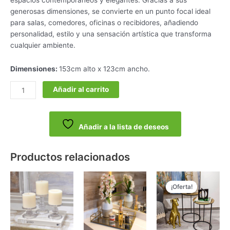
generosas dimensiones, se convierte en un punto focal ideal
para salas, comedores, oficinas o recibidores, añadiendo
personalidad, estilo y una sensación artística que transforma
cualquier ambiente.
Dimensiones:
153cm alto x 123cm ancho.
Añadir al carrito
Añadir a la lista de deseos
Productos relacionados
El
El
precio
pre
¡Oferta!
¡Oferta!
original
act
era:
es:
$498.000.
$39