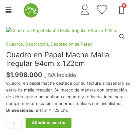
Ir
Menú
al
contenido
Cuadro
en
Papel
Cuadros
,
Decoración
,
Decoración de Pared
Mache
Cuadro en Papel Mache Malla
Malla
Iregular 94cm x 122cm
Iregular
94cm
$
1.998.000
_ IVA incluido
x
Cuadro
en papel maché destaca por su textura artesanal y su
122cm
estilo de malla irregular. Su marco de madera con protección
cantidad
de vidrio aporta un acabado elegante y refinado, ideal para
complementar espacios modernos, cálidos o minimalistas.
Dimensiones:
94cm × 122 cm.
Añadir al carrito