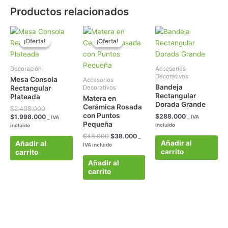
Productos relacionados
El
El
El
El
precio
precio
precio
precio
¡Oferta!
¡Oferta!
¡Oferta!
¡Oferta!
original
actual
original
actual
era:
es:
era:
es:
$2.498.000.
$1.998.000.
$48.000.
$38.000.
Decoración
Accesorios
Decorativos
Mesa Consola
Accesorios
Bandeja
Decorativos
Rectangular
Rectangular
Plateada
Matera en
Dorada Grande
Cerámica Rosada
$
2.498.000
con Puntos
$
288.000
$
1.998.000
_ IVA
_ IVA
Pequeña
incluido
incluido
$
48.000
$
38.000
_
Añadir al
Añadir al
IVA incluido
carrito
carrito
Añadir al
carrito