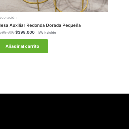
ecoración
esa Auxiliar Redonda Dorada Pequeña
598.000
$
398.000
_ IVA incluido
Añadir al carrito