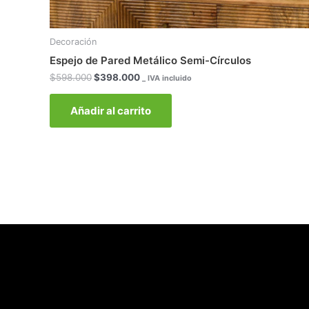
Decoración
Espejo de Pared Metálico Semi-Círculos
$
598.000
$
398.000
_ IVA incluido
Añadir al carrito