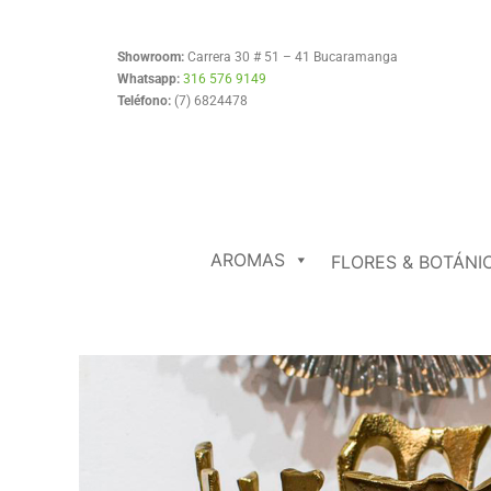
Ir
al
Showroom:
Carrera 30 # 51 – 41 Bucaramanga
contenido
Whatsapp:
316 576 9149
Teléfono:
(7) 6824478
AROMAS
FLORES & BOTÁNI