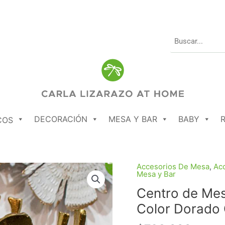
DECORACIÓN
MESA Y BAR
BABY
COS
Accesorios De Mesa
,
Acc
Centro
Mesa y Bar
de
Centro de Mes
Mesa
Metálico
Color Dorado
Diseño