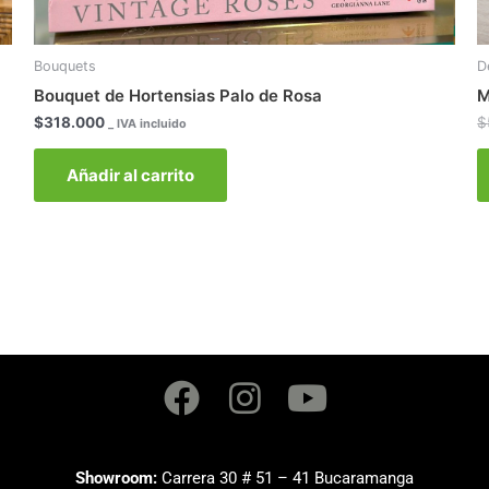
Bouquets
D
Bouquet de Hortensias Palo de Rosa
M
$
318.000
$
_ IVA incluido
Añadir al carrito
Facebook
Instagram
Youtube
Showroom:
Carrera 30 # 51 – 41 Bucaramanga