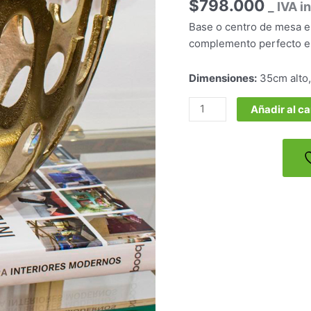
$
798.000
Tejido
_ IVA i
Color
Base o centro de mesa el
Dorado
complemento perfecto en
Grande
cantidad
Dimensiones:
35cm alto,
Añadir al ca