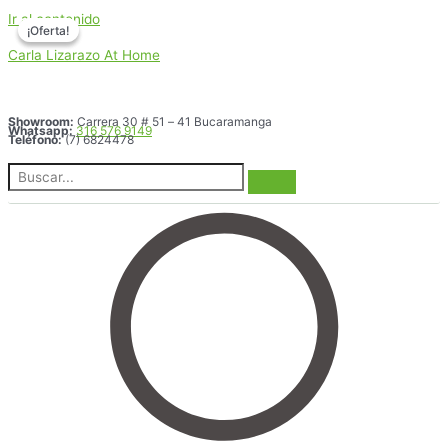
Ir al contenido
¡Oferta!
¡Oferta!
Carla Lizarazo At Home
Showroom:
Carrera 30 # 51 – 41 Bucaramanga
Whatsapp:
316 576 9149
Teléfono:
(7) 6824478