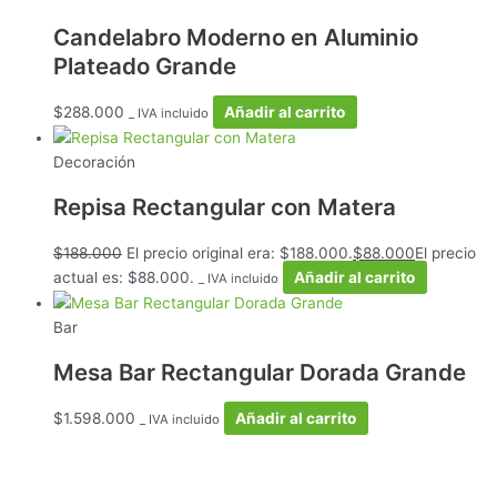
Candelabro Moderno en Aluminio
Plateado Grande
$
288.000
Añadir al carrito
_ IVA incluido
Decoración
Repisa Rectangular con Matera
$
188.000
El precio original era: $188.000.
$
88.000
El precio
actual es: $88.000.
Añadir al carrito
_ IVA incluido
Bar
Mesa Bar Rectangular Dorada Grande
$
1.598.000
Añadir al carrito
_ IVA incluido