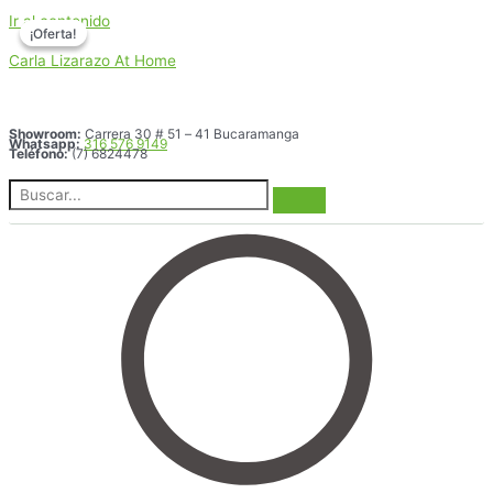
Ir al contenido
¡Oferta!
¡Oferta!
Carla Lizarazo At Home
Showroom:
Carrera 30 # 51 – 41 Bucaramanga
Whatsapp:
316 576 9149
Teléfono:
(7) 6824478