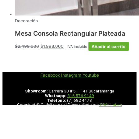
Decoración
Mesa Consola Rectangular Plateada
$
2.498.000
$
1.998.000
Añadir al carrito
_ IVA incluido
Facebook
Instagram
Youtube
Showroom:
Carrera 30 # 51 – 41 Bucaramanga
Whatsapp:
316 576 9149
Teléfono:
(7) 682 4478
Copyright © Carlalizarazo | Desarrollado por
PWH Latam