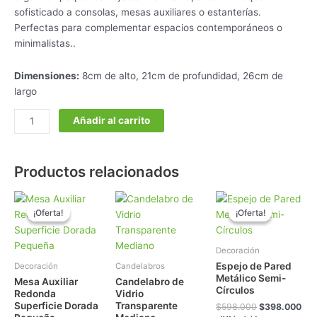
sofisticado a consolas, mesas auxiliares o estanterías.
Perfectas para complementar espacios contemporáneos o
minimalistas..
Dimensiones:
8cm de alto, 21cm de profundidad, 26cm de
largo
Añadir al carrito
Productos relacionados
El
El
El
El
precio
precio
precio
pre
¡Oferta!
¡Oferta!
¡Oferta!
¡Oferta!
original
actual
original
act
era:
es:
era:
es:
$498.000.
$398.000.
$598.000.
$39
Decoración
Espejo de Pared
Decoración
Candelabros
Metálico Semi-
Mesa Auxiliar
Candelabro de
Círculos
Redonda
Vidrio
Superficie Dorada
Transparente
$
598.000
$
398.000