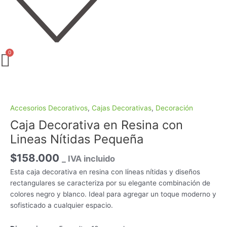
Caja
Decorativa
en
Accesorios Decorativos
,
Cajas Decorativas
,
Decoración
Resina
Caja Decorativa en Resina con
con
Lineas Nítidas Pequeña
Lineas
Nítidas
$
158.000
_ IVA incluido
Pequeña
Esta caja decorativa en resina con líneas nítidas y diseños
cantidad
rectangulares se caracteriza por su elegante combinación de
colores negro y blanco. Ideal para agregar un toque moderno y
sofisticado a cualquier espacio.