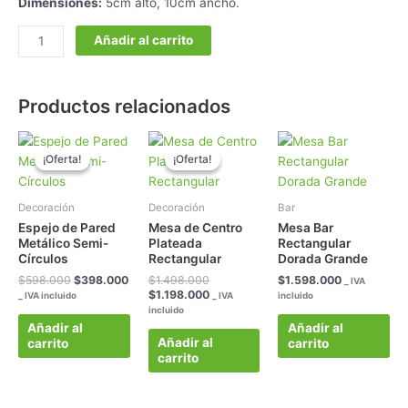
Dimensiones:
5cm alto, 10cm ancho.
Añadir al carrito
Productos relacionados
El
El
El
El
precio
precio
precio
precio
¡Oferta!
¡Oferta!
¡Oferta!
¡Oferta!
original
actual
original
actual
era:
es:
era:
es:
$598.000.
$398.000.
$1.498.000.
$1.198.000.
Decoración
Decoración
Bar
Espejo de Pared
Mesa de Centro
Mesa Bar
Metálico Semi-
Plateada
Rectangular
Círculos
Rectangular
Dorada Grande
$
598.000
$
398.000
$
1.498.000
$
1.598.000
_ IVA
$
1.198.000
_ IVA incluido
_ IVA
incluido
incluido
Añadir al
Añadir al
Añadir al
carrito
carrito
carrito