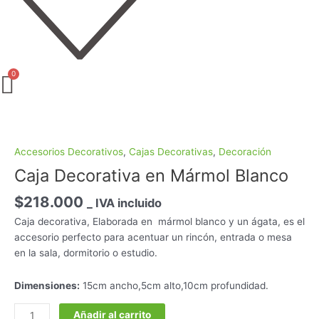
Caja
Decorativa
en
Accesorios Decorativos
,
Cajas Decorativas
,
Decoración
Mármol
Caja Decorativa en Mármol Blanco
Blanco
cantidad
$
218.000
_ IVA incluido
Caja decorativa, Elaborada en mármol blanco y un ágata, es el
accesorio perfecto para acentuar un rincón, entrada o mesa
en la sala, dormitorio o estudio.
Dimensiones:
15cm ancho,5cm alto,10cm profundidad.
Añadir al carrito