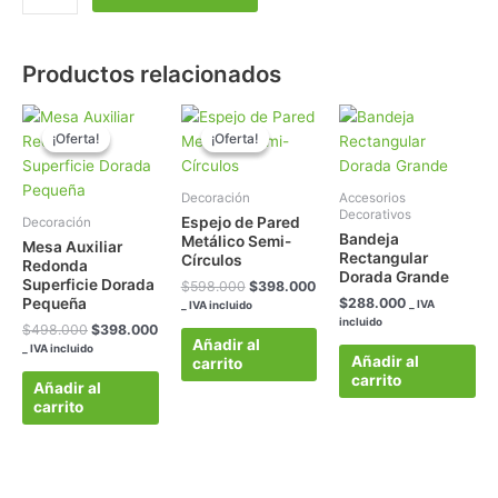
Productos relacionados
El
El
El
El
precio
precio
precio
precio
¡Oferta!
¡Oferta!
¡Oferta!
¡Oferta!
original
actual
original
actual
era:
es:
era:
es:
$498.000.
$398.000.
$598.000.
$398.000.
Decoración
Accesorios
Decorativos
Espejo de Pared
Decoración
Bandeja
Metálico Semi-
Mesa Auxiliar
Rectangular
Círculos
Redonda
Dorada Grande
Superficie Dorada
$
598.000
$
398.000
$
288.000
Pequeña
_ IVA
_ IVA incluido
incluido
$
498.000
$
398.000
Añadir al
_ IVA incluido
Añadir al
carrito
carrito
Añadir al
carrito