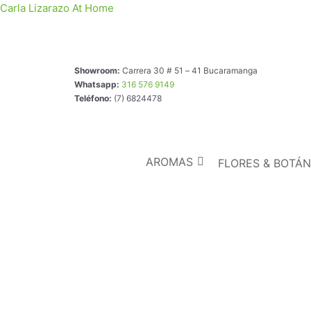
Ir
Carla Lizarazo At Home
al
contenido
Showroom:
Carrera 30 # 51 – 41 Bucaramanga
Whatsapp:
316 576 9149
Teléfono:
(7) 6824478
AROMAS
FLORES & BOTÁN