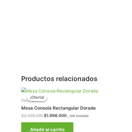
Productos relacionados
El
El
precio
precio
¡Oferta!
¡Oferta!
original
actual
Decoración
era:
es:
Mesa Consola Rectangular Dorada
$2.498.000.
$1.998.000.
$
2.498.000
$
1.998.000
_ IVA incluido
Añadir al carrito