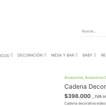
DECORACIÓN
MESA Y BAR
BABY
R
ICOS
Accesorios
,
Accesorios 
Cadena
Decorativa
Cadena Decor
Desta
$
398.000
de
_ IVA i
Madera
Cadena decorativa elabo