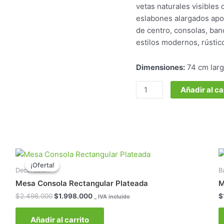
Oscura
vetas naturales visibles
cantidad
eslabones alargados apor
de centro, consolas, ban
estilos modernos, rústi
Dimensiones:
74 cm lar
Añadir al ca
El
El
precio
precio
¡Oferta!
¡Oferta!
original
actual
Decoración
B
era:
es:
Mesa Consola Rectangular Plateada
M
$2.498.000.
$1.998.000.
$
2.498.000
$
1.998.000
$
_ IVA incluido
Añadir al carrito