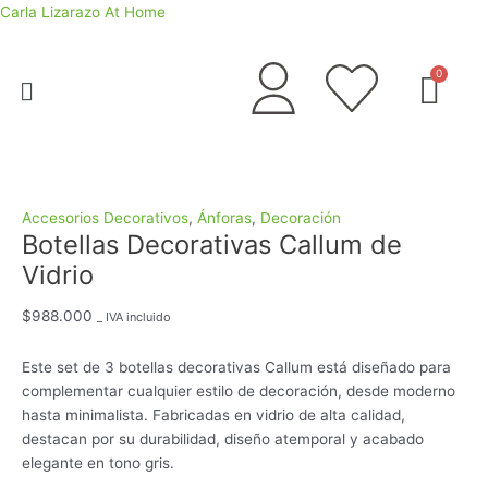
Ir
Botellas
Carla Lizarazo At Home
al
Decorativas
contenido
Callum
Menú
de
Vidrio
cantidad
Accesorios Decorativos
,
Ánforas
,
Decoración
Botellas Decorativas Callum de
Vidrio
$
988.000
_ IVA incluido
Este set de 3 botellas decorativas Callum está diseñado para
complementar cualquier estilo de decoración, desde moderno
hasta minimalista. Fabricadas en vidrio de alta calidad,
destacan por su durabilidad, diseño atemporal y acabado
elegante en tono gris.