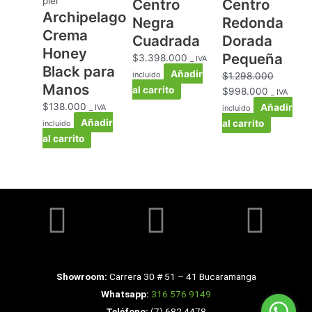
piel
Centro
Centro
Archipelago
Negra
Redonda
Crema
Cuadrada
Dorada
Honey
Pequeña
$
3.398.000
_ IVA
Black para
Añadir
incluido
$
1.298.000
Manos
al carrito
$
998.000
_ IVA
$
138.000
Añadir
_ IVA
incluido
Añadir
al carrito
incluido
al carrito
Facebook
Instagra
Yo
Showroom:
Carrera 30 # 51 – 41 Bucaramanga
Whatsapp:
316 576 9149
Teléfono:
(7) 682 4478