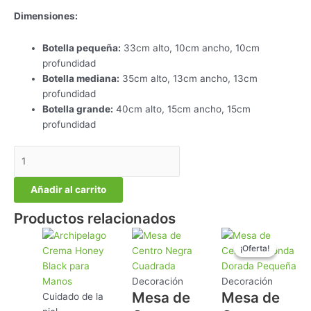
Dimensiones:
Botella pequeña:
33cm alto, 10cm ancho, 10cm
profundidad
Botella mediana:
35cm alto, 13cm ancho, 13cm
profundidad
Botella grande:
40cm alto, 15cm ancho, 15cm
profundidad
Añadir al carrito
Productos relacionados
El
El
¡Oferta!
¡Oferta!
precio
precio
original
actual
era:
es:
Decoración
Decoración
Mesa de
Mesa de
$1.298.000.
$998.000
Cuidado de la