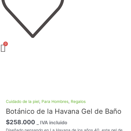
Botánico
de
la
Havana
Gel
de
Baño
Cuidado de la piel
,
Para Hombres
,
Regalos
cantidad
Botánico de la Havana Gel de Baño
$
258.000
_ IVA incluido
Diseñado pensando en La Havana de los años 40, este gel de