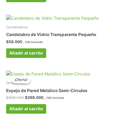
Candelabros
Candelabro de Vidrio Transparente Pequeño
$
58.000
_ IVA incluido
Añadir al carrito
El
El
precio
precio
¡Oferta!
¡Oferta!
original
actual
Decoración
era:
es:
Espejo de Pared Metálico Semi-Círculos
$598.000.
$398.000.
$
598.000
$
398.000
_ IVA incluido
Añadir al carrito