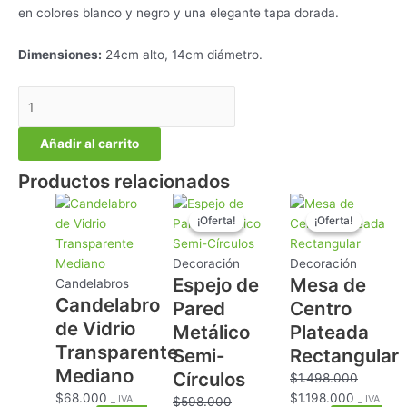
en colores blanco y negro y una elegante tapa dorada.
Dimensiones:
24cm alto, 14cm diámetro.
Añadir al carrito
Productos relacionados
El
El
El
El
¡Oferta!
¡Oferta!
¡Oferta!
¡Oferta!
precio
precio
precio
precio
original
actual
original
actual
era:
es:
era:
es:
Decoración
Decoración
Espejo de
Mesa de
$598.000.
$398.000.
$1.498.000.
$1.198.0
Candelabros
Candelabro
Pared
Centro
de Vidrio
Metálico
Plateada
Transparente
Semi-
Rectangular
Mediano
Círculos
$
1.498.000
$
68.000
$
1.198.000
_ IVA
_ IVA
$
598.000