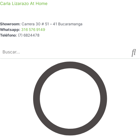
Ir
Ánfora
Carla Lizarazo At Home
al
Blanco
contenido
y
negro
Showroom:
Carrera 30 # 51 – 41 Bucaramanga
Whatsapp:
316 576 9149
Tapa
Teléfono:
(7) 6824478
Dorada
Pequeño
cantidad